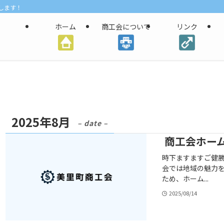
します！
ホーム
商工会について
リンク
2025年8月
– date –
商工会ホー
時下ますますご健勝
会では地域の魅力を
ため、ホーム...
2025/08/14