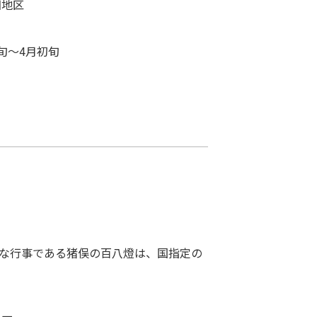
田地区
旬～4月初旬
な行事である猪俣の百八燈は、国指定の