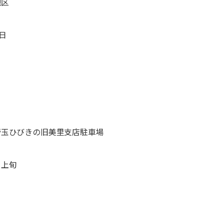
地区
5日
埼玉ひびきの旧美里支店駐車場
月上旬