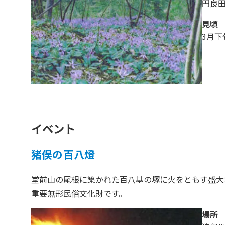
円良
見頃
3月下
イベント
猪俣の百八燈
堂前山の尾根に築かれた百八基の塚に火をともす盛大
重要無形民俗文化財です。
場所