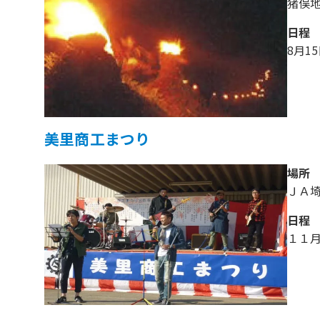
猪俣
日程
8月1
美里商工まつり
場所
ＪＡ
日程
１１